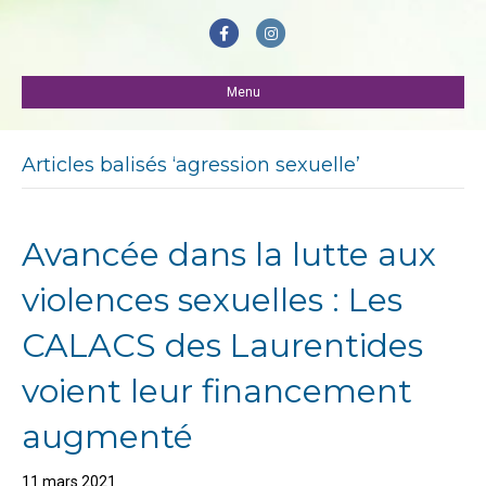
F
I
a
n
c
Menu
s
e
t
b
a
Articles balisés ‘agression sexuelle’
o
g
o
r
Avancée dans la lutte aux
k
a
m
violences sexuelles : Les
CALACS des Laurentides
voient leur financement
augmenté
11 mars 2021