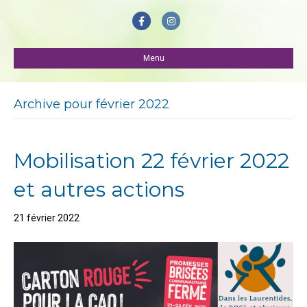
F
I
a
n
c
Menu
s
e
t
b
a
Archive pour février 2022
o
g
o
r
Mobilisation 22 février 2022
k
a
m
et autres actions
21 février 2022