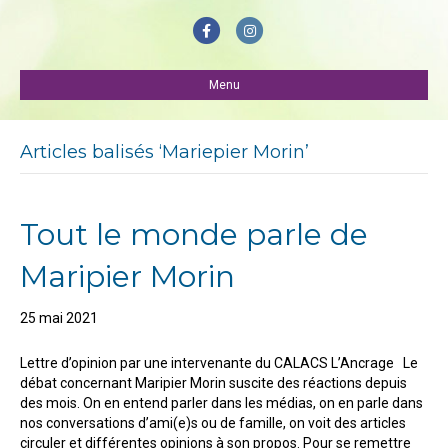
F
I
a
n
c
Menu
s
e
t
b
a
Articles balisés ‘Mariepier Morin’
o
g
o
r
Tout le monde parle de
k
a
m
Maripier Morin
25 mai 2021
Lettre d’opinion par une intervenante du CALACS L’Ancrage Le
débat concernant Maripier Morin suscite des réactions depuis
des mois. On en entend parler dans les médias, on en parle dans
nos conversations d’ami(e)s ou de famille, on voit des articles
circuler et différentes opinions à son propos. Pour se remettre